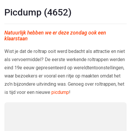
Picdump (4652)
Natuurlijk hebben we er deze zondag ook een
klaarstaan
Wist je dat de roltrap ooit werd bedacht als attractie en niet
als vervoermiddel? De eerste werkende roltrappen werden
eind 19e eeuw gepresenteerd op wereldtentoonstellingen,
waar bezoekers er vooral een ritje op maakten omdat het
zo'n bijzondere uitvinding was. Genoeg over roltrappen, het
is tijd voor een nieuwe
picdump
!
0
8
0
#1