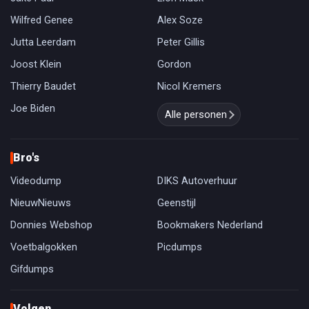
Wilfred Genee
Alex Soze
Jutta Leerdam
Peter Gillis
Joost Klein
Gordon
Thierry Baudet
Nicol Kremers
Joe Biden
Alle personen
Bro's
Videodump
DIKS Autoverhuur
NieuwNieuws
Geenstijl
Donnies Webshop
Bookmakers Nederland
Voetbalgokken
Picdumps
Gifdumps
Volgen