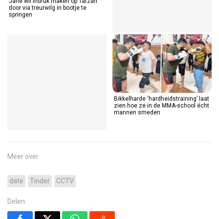
Jane wil indruk maken op Tarzan
door via treurwilg in bootje te
springen
Bikkelharde ‘hardheidstraining’ laat
zien hoe ze in de MMA-school écht
mannen smeden
Meer over
date
Tinder
CCTV
Delen