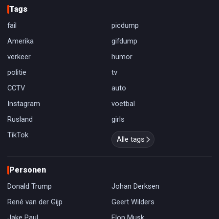
Tags
fail
picdump
Amerika
gifdump
verkeer
humor
politie
tv
CCTV
auto
Instagram
voetbal
Rusland
girls
TikTok
Alle tags
Personen
Donald Trump
Johan Derksen
René van der Gijp
Geert Wilders
Jake Paul
Elon Musk