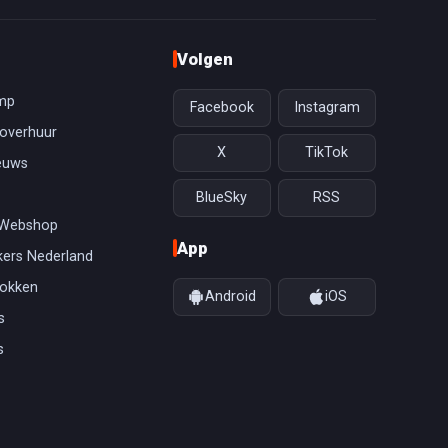
Volgen
mp
Facebook
Instagram
overhuur
X
TikTok
euws
BlueSky
RSS
 Webshop
App
ers Nederland
gokken
Android
iOS
s
s