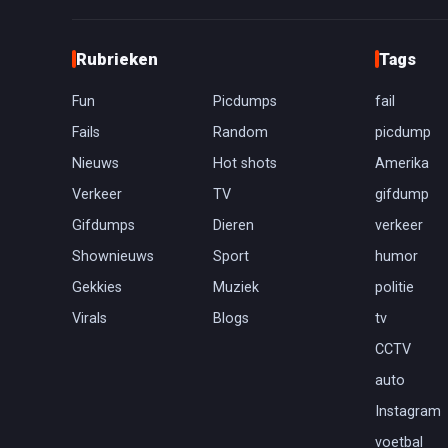
Rubrieken
Tags
Fun
Picdumps
fail
Fails
Random
picdump
Nieuws
Hot shots
Amerika
Verkeer
TV
gifdump
Gifdumps
Dieren
verkeer
Shownieuws
Sport
humor
Gekkies
Muziek
politie
Virals
Blogs
tv
CCTV
auto
Instagram
voetbal