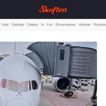
Fails
Gekkies
Celebs
tv
Fun
Shownieuws
Verkeer
Picdum