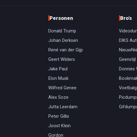
Personen
Bro's
Donald Trump
Videodu
Johan Derksen
DIKS Aut
René van der Gijp
NieuwNi
Geert Wilders
Geenstijl
Jake Paul
Donnies
Elon Musk
Bookmak
Wilfred Genee
Voetbal
Alex Soze
Picdump
Jutta Leerdam
Gifdump
Peter Gillis
Joost Klein
Gordon