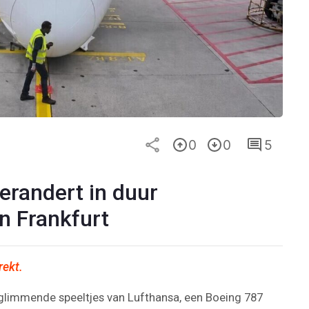
0
0
5
erandert in duur
n Frankfurt
rekt.
 glimmende speeltjes van Lufthansa, een Boeing 787