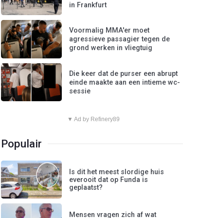
in Frankfurt
Voormalig MMA'er moet
agressieve passagier tegen de
grond werken in vliegtuig
Die keer dat de purser een abrupt
einde maakte aan een intieme wc-
sessie
▼ Ad by Refinery89
Populair
Is dit het meest slordige huis
everooit dat op Funda is
geplaatst?
Mensen vragen zich af wat