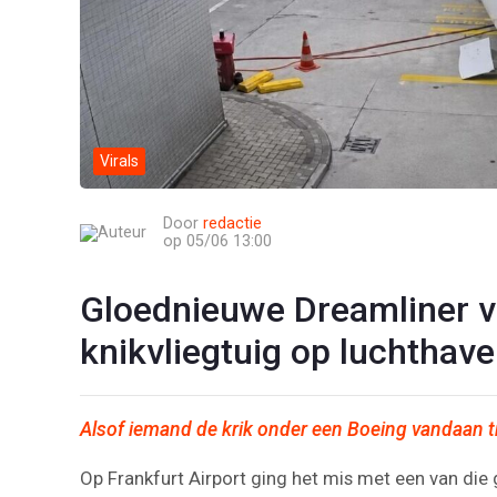
Virals
Door
redactie
op 05/06 13:00
Gloednieuwe Dreamliner v
knikvliegtuig op luchthave
Alsof iemand de krik onder een Boeing vandaan t
Op Frankfurt Airport ging het mis met een van die