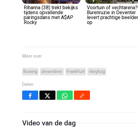
Rihanna (38) trekt bekijks
Voortuin of vechtarena?
tijdens opvallende
Burenruzie in Deventer
paringsdans met A$AP
levert prachtige beelde
Rocky
op
Meer over
Boeing
dreamliner
Frankfurt
vliegtuig
Delen
Video van de dag