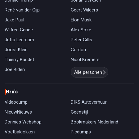
Donald Trump
Johan Derksen
René van der Gijp
Geert Wilders
Jake Paul
Elon Musk
Wilfred Genee
Alex Soze
Jutta Leerdam
Peter Gillis
Joost Klein
Gordon
Thierry Baudet
Nicol Kremers
Joe Biden
Alle personen
Bro's
Videodump
DIKS Autoverhuur
NieuwNieuws
Geenstijl
Donnies Webshop
Bookmakers Nederland
Voetbalgokken
Picdumps