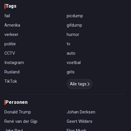
Tags
fail
picdump
Amerika
gifdump
verkeer
humor
politie
tv
CCTV
auto
Instagram
voetbal
Rusland
girls
TikTok
Alle tags
Personen
Donald Trump
Johan Derksen
René van der Gijp
Geert Wilders
Jake Paul
Elon Musk