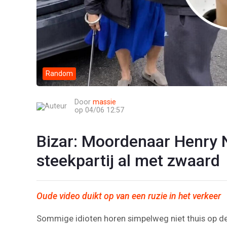
Random
Door
massie
op 04/06 12:57
Bizar: Moordenaar Henry 
steekpartij al met zwaard
Oude video duikt op van een ruzie in het verkeer
Sommige idioten horen simpelweg niet thuis op de 