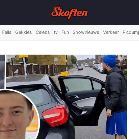
Fails
Gekkies
Celebs
tv
Fun
Shownieuws
Verkeer
Picdum