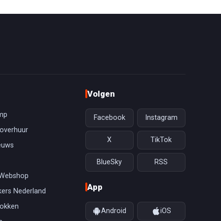
Volgen
mp
Facebook
Instagram
overhuur
X
TikTok
euws
BlueSky
RSS
 Webshop
App
ers Nederland
gokken
Android
iOS