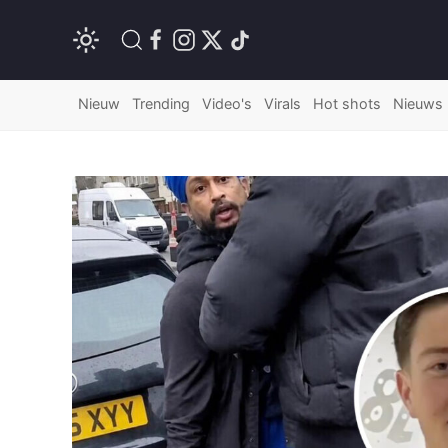
Nieuw
Trending
Video's
Virals
Hot shots
Nieuws