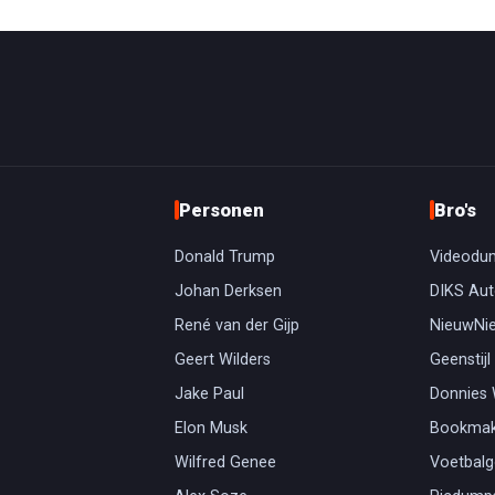
Personen
Bro's
Donald Trump
Videodu
Johan Derksen
DIKS Aut
René van der Gijp
NieuwNi
Geert Wilders
Geenstijl
Jake Paul
Donnies
Elon Musk
Bookmak
Wilfred Genee
Voetbal