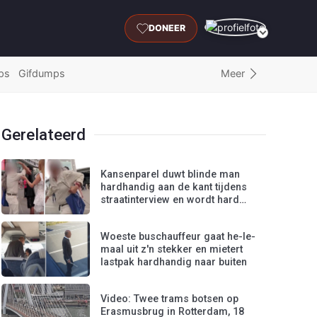
DONEER
Meer
ps
Gifdumps
Gerelateerd
Kansenparel duwt blinde man
hardhandig aan de kant tijdens
straatinterview en wordt hard
gecorrigeerd
Woeste buschauffeur gaat he-le-
maal uit z'n stekker en mietert
lastpak hardhandig naar buiten
Video: Twee trams botsen op
Erasmusbrug in Rotterdam, 18