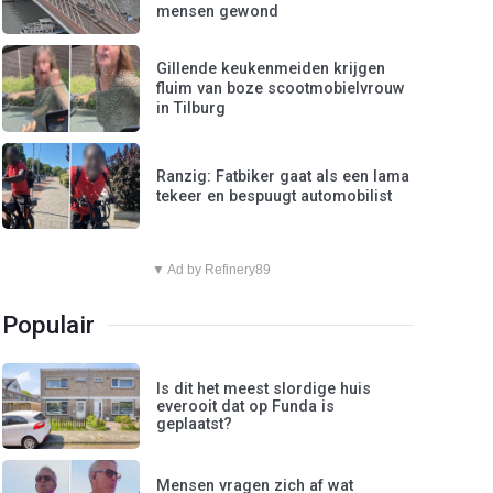
mensen gewond
Gillende keukenmeiden krijgen
fluim van boze scootmobielvrouw
in Tilburg
Ranzig: Fatbiker gaat als een lama
tekeer en bespuugt automobilist
▼ Ad by Refinery89
Populair
Is dit het meest slordige huis
everooit dat op Funda is
geplaatst?
Mensen vragen zich af wat