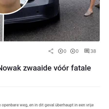
0
0
38
Nowak zwaaide vóór fatale
openbare weg, en in dit geval überhaupt in een vrije