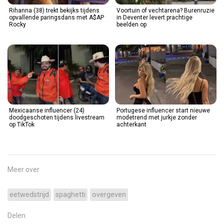
Rihanna (38) trekt bekijks tijdens
Voortuin of vechtarena? Burenruzie
opvallende paringsdans met A$AP
in Deventer levert prachtige
Rocky
beelden op
Mexicaanse influencer (24)
Portugese influencer start nieuwe
doodgeschoten tijdens livestream
modetrend met jurkje zonder
op TikTok
achterkant
Meer over
eetwedstrijd
spaghetti
overgeven
Delen