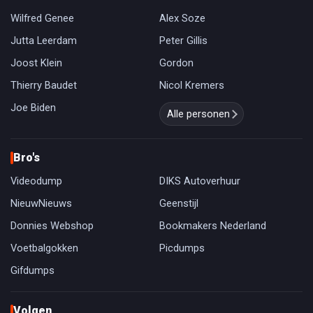
Wilfred Genee
Alex Soze
Jutta Leerdam
Peter Gillis
Joost Klein
Gordon
Thierry Baudet
Nicol Kremers
Joe Biden
Alle personen
Bro's
Videodump
DIKS Autoverhuur
NieuwNieuws
Geenstijl
Donnies Webshop
Bookmakers Nederland
Voetbalgokken
Picdumps
Gifdumps
Volgen