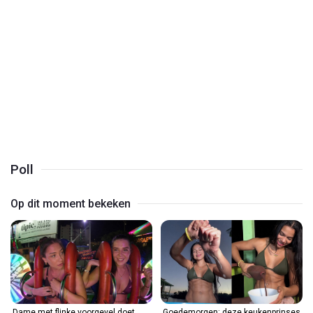
Play
Video
Poll
Op dit moment bekeken
Dame met flinke voorgevel doet
Goedemorgen: deze keukenprinses