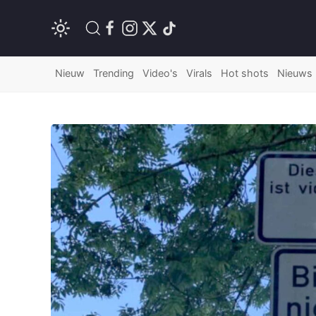
Nieuw
Trending
Video's
Virals
Hot shots
Nieuws