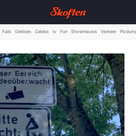
Fails
Gekkies
Celebs
tv
Fun
Shownieuws
Verkeer
Picdum