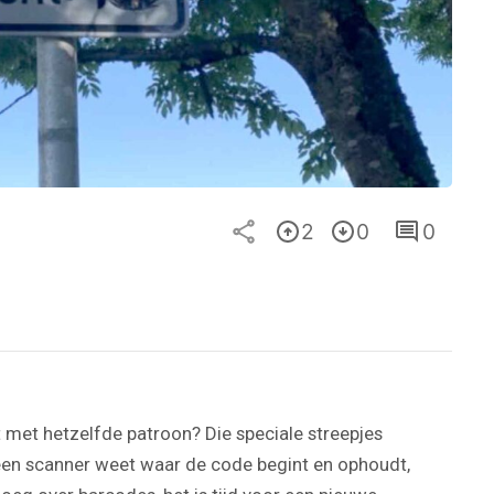
2
0
0
gt met hetzelfde patroon? Die speciale streepjes
 een scanner weet waar de code begint en ophoudt,