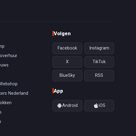
Volgen
mp
Facebook
Instagram
overhuur
X
TikTok
euws
BlueSky
RSS
 Webshop
App
ers Nederland
gokken
Android
iOS
s
s