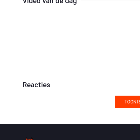
Video van de dag
Reacties
TOON R