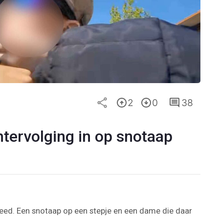
2
0
38
tervolging in op snotaap
eed. Een snotaap op een stepje en een dame die daar