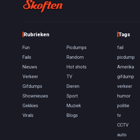
Rubrieken
Tags
Fun
Picdumps
fail
Fails
Random
picdump
Nieuws
Hot shots
Amerika
Verkeer
TV
gifdump
Gifdumps
Dieren
verkeer
Shownieuws
Sport
humor
Gekkies
Muziek
politie
Virals
Blogs
tv
CCTV
auto