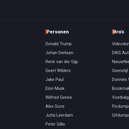
Personen
Bro's
Donald Trump
Videodu
Johan Derksen
DIKS Aut
René van der Gijp
NieuwNi
Geert Wilders
Geenstijl
Jake Paul
Donnies
Elon Musk
Bookmak
Wilfred Genee
Voetbal
Alex Soze
Picdump
Jutta Leerdam
Gifdump
Peter Gillis