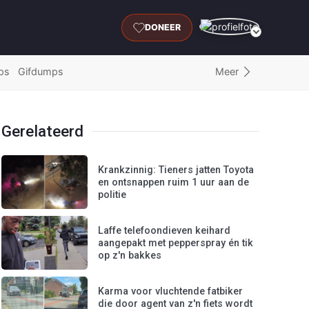
DONEER
Meer
ps
Gifdumps
Gerelateerd
Krankzinnig: Tieners jatten Toyota
en ontsnappen ruim 1 uur aan de
politie
Laffe telefoondieven keihard
aangepakt met pepperspray én tik
op z'n bakkes
Karma voor vluchtende fatbiker
die door agent van z'n fiets wordt