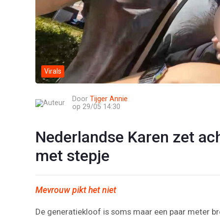
Virals
Door
Tijger Annie
op 29/05 14:30
Nederlandse Karen zet ach
met stepje
Mevrouw pikt het niet
De generatiekloof is soms maar een paar meter br