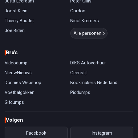
Jutta Leerdam
Peter Gillis
Joost Klein
Gordon
Thierry Baudet
Nicol Kremers
Joe Biden
Alle personen
Bro's
Videodump
DIKS Autoverhuur
NieuwNieuws
Geenstijl
Donnies Webshop
Bookmakers Nederland
Voetbalgokken
Picdumps
Gifdumps
Volgen
Facebook
Instagram