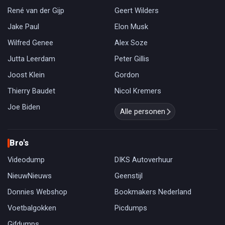
René van der Gijp
Geert Wilders
Jake Paul
Elon Musk
Wilfred Genee
Alex Soze
Jutta Leerdam
Peter Gillis
Joost Klein
Gordon
Thierry Baudet
Nicol Kremers
Joe Biden
Alle personen
Bro's
Videodump
DIKS Autoverhuur
NieuwNieuws
Geenstijl
Donnies Webshop
Bookmakers Nederland
Voetbalgokken
Picdumps
Gifdumps