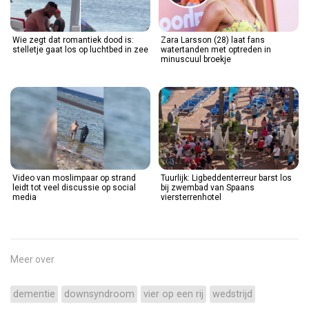
Wie zegt dat romantiek dood is:
Zara Larsson (28) laat fans
stelletje gaat los op luchtbed in zee
watertanden met optreden in
minuscuul broekje
Video van moslimpaar op strand
Tuurlijk: Ligbeddenterreur barst los
leidt tot veel discussie op social
bij zwembad van Spaans
media
viersterrenhotel
Meer over
dementie
downsyndroom
vier op een rij
wedstrijd