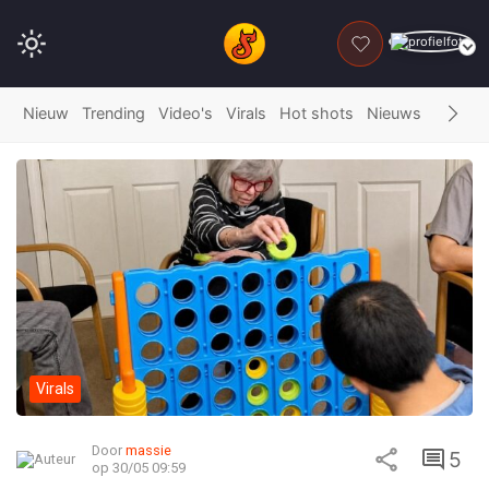
DONEER
Nieuw
Trending
Video's
Virals
Hot shots
Nieuws
Fails
G
Virals
Door
massie
5
op 30/05 09:59