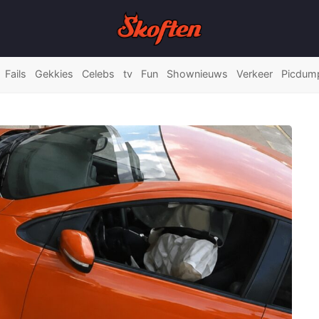
Fails
Gekkies
Celebs
tv
Fun
Shownieuws
Verkeer
Picdum