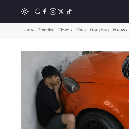
Nieuw
Trending
Video's
Virals
Hot shots
Nieuws