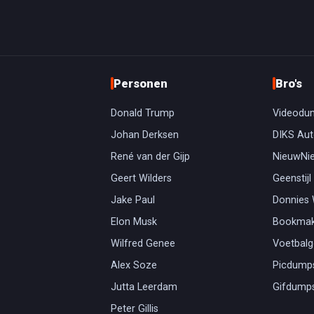
Personen
Bro's
Donald Trump
Videodu
Johan Derksen
DIKS Aut
René van der Gijp
NieuwNi
Geert Wilders
Geenstijl
Jake Paul
Donnies
Elon Musk
Bookmak
Wilfred Genee
Voetbal
Alex Soze
Picdump
Jutta Leerdam
Gifdump
Peter Gillis