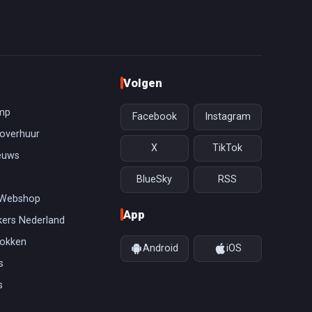
Volgen
mp
Facebook
Instagram
overhuur
X
TikTok
euws
BlueSky
RSS
 Webshop
App
ers Nederland
gokken
Android
iOS
s
s