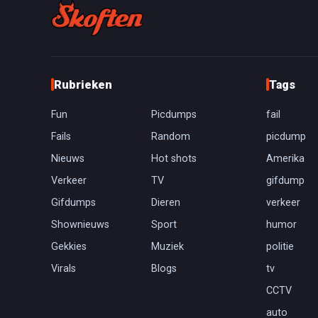
Rubrieken
Tags
Fun
Picdumps
fail
Fails
Random
picdump
Nieuws
Hot shots
Amerika
Verkeer
TV
gifdump
Gifdumps
Dieren
verkeer
Shownieuws
Sport
humor
Gekkies
Muziek
politie
Virals
Blogs
tv
CCTV
auto