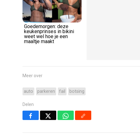
Goedemorgen: deze
Dame met flinke
keukenprinses in bikini
voorgevel doet snel ee
weet wel hoe je een
veiligheidscheck voor
maaltje maakt
de Slingshot
Meer over
auto
parkeren
fail
botsing
Delen