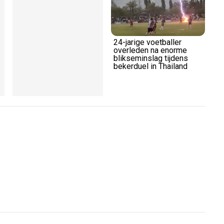
Portugese influencer
24-jarige voetballer
n
start nieuwe modetrend
overleden na enorme
met jurkje zonder
blikseminslag tijdens
achterkant
bekerduel in Thailand