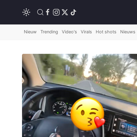
Nieuw
Trending
Video's
Virals
Hot shots
Nieuws