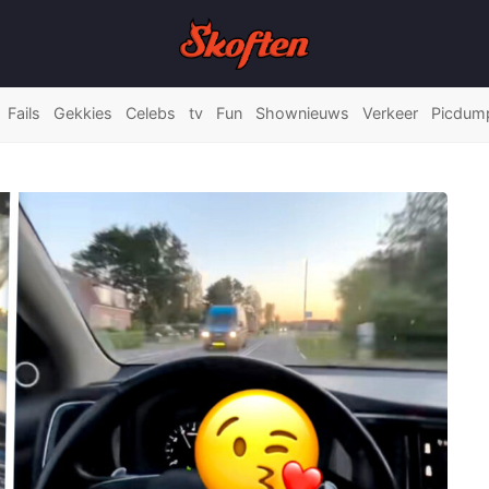
Fails
Gekkies
Celebs
tv
Fun
Shownieuws
Verkeer
Picdum