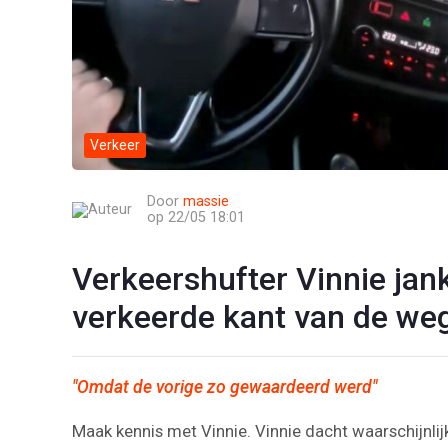
Verkeer
Door
massie
op 22/05 18:01
Verkeershufter Vinnie jank
verkeerde kant van de we
"Omdat de vorige zo gewaardeerd werd"
Maak kennis met Vinnie. Vinnie dacht waarschijnli