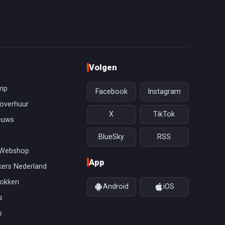
Volgen
mp
Facebook
Instagram
overhuur
X
TikTok
euws
BlueSky
RSS
 Webshop
App
ers Nederland
gokken
Android
iOS
s
s