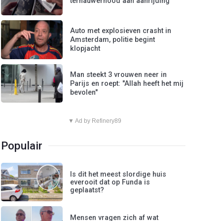
ternauwernood aan aanrijding
Auto met explosieven crasht in
Amsterdam, politie begint
klopjacht
Man steekt 3 vrouwen neer in
Parijs en roept: "Allah heeft het mij
bevolen"
▼ Ad by Refinery89
Populair
Is dit het meest slordige huis
everooit dat op Funda is
geplaatst?
Mensen vragen zich af wat