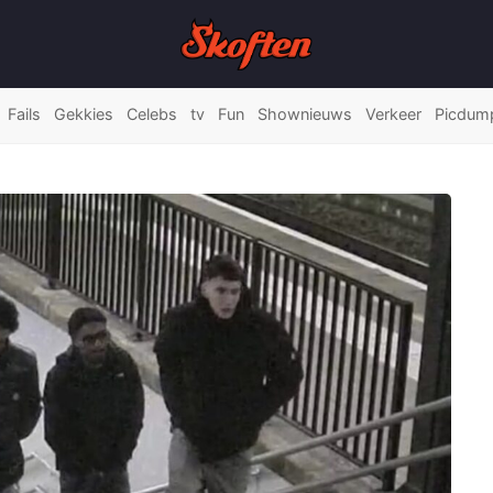
Fails
Gekkies
Celebs
tv
Fun
Shownieuws
Verkeer
Picdum