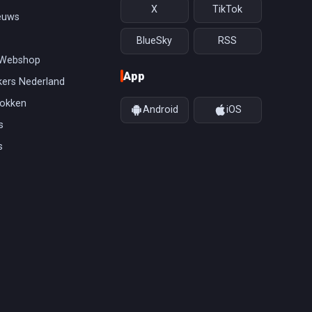
X
TikTok
euws
BlueSky
RSS
 Webshop
App
ers Nederland
gokken
Android
iOS
s
s