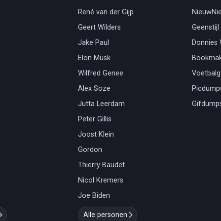
René van der Gijp
NieuwNi
Geert Wilders
Geenstijl
Jake Paul
Donnies
Elon Musk
Bookmak
Wilfred Genee
Voetbal
Alex Soze
Picdump
Jutta Leerdam
Gifdump
Peter Gillis
Joost Klein
Gordon
Thierry Baudet
Nicol Kremers
Joe Biden
Alle personen