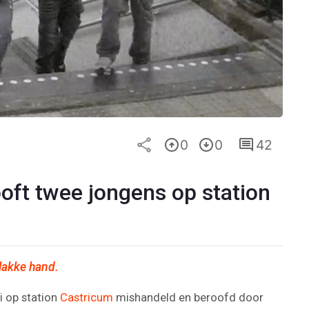
0
0
42
ooft twee jongens op station
lakke hand.
i op station
Castricum
mishandeld en beroofd door