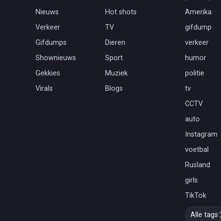
Nieuws
Hot shots
Amerika
Verkeer
TV
gifdump
Gifdumps
Dieren
verkeer
Shownieuws
Sport
humor
Gekkies
Muziek
politie
Virals
Blogs
tv
CCTV
auto
Instagram
voetbal
Rusland
girls
TikTok
Alle tags