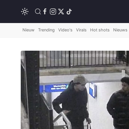
Nieuw
Trending
Video's
Virals
Hot shots
Nieuws