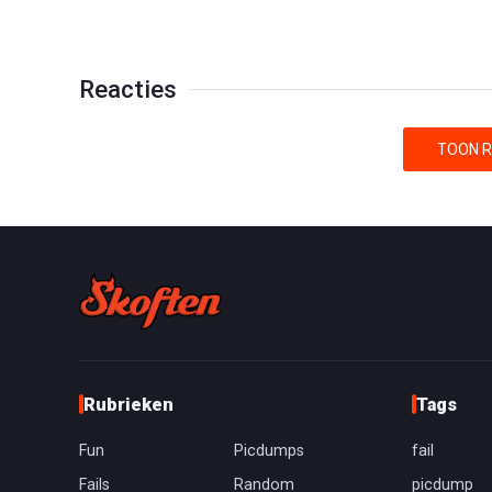
Reacties
TOON R
Rubrieken
Tags
Fun
Picdumps
fail
Fails
Random
picdump