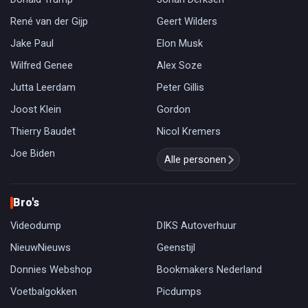
René van der Gijp
Geert Wilders
Jake Paul
Elon Musk
Wilfred Genee
Alex Soze
Jutta Leerdam
Peter Gillis
Joost Klein
Gordon
Thierry Baudet
Nicol Kremers
Joe Biden
Alle personen
Bro's
Videodump
DIKS Autoverhuur
NieuwNieuws
Geenstijl
Donnies Webshop
Bookmakers Nederland
Voetbalgokken
Picdumps