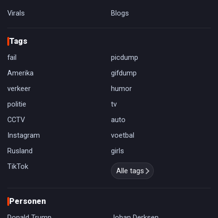
Virals
Blogs
Tags
fail
picdump
Amerika
gifdump
verkeer
humor
politie
tv
CCTV
auto
Instagram
voetbal
Rusland
girls
TikTok
Alle tags
Personen
Donald Trump
Johan Derksen