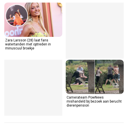
Zara Larsson (28) laat fans
PostNL-bezorger steekt klant in
watertanden met optreden in
Rotterdam neer na ruzie over
minuscuul broekje
pakketje
Verbazing over intieme
Camerateam PowNews
slaapkamerbeelden van Anouk en
mishandeld bij bezoek aan berucht
Diederik in De Bondgenoten
dierenpension