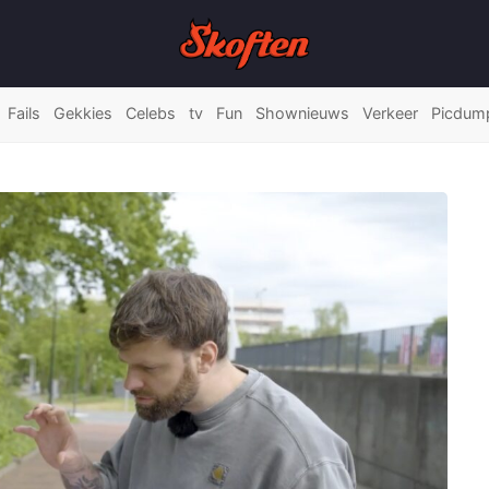
Fails
Gekkies
Celebs
tv
Fun
Shownieuws
Verkeer
Picdum