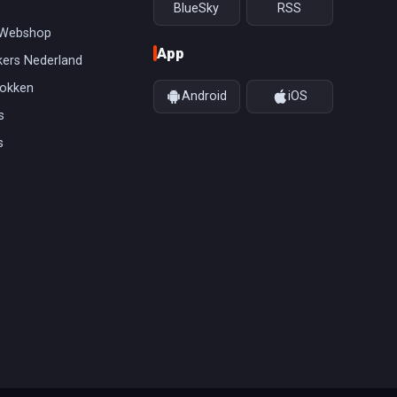
BlueSky
RSS
 Webshop
App
ers Nederland
gokken
Android
iOS
s
s