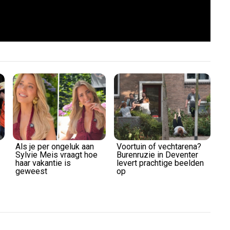
Als je per ongeluk aan
Voortuin of vechtarena?
Sylvie Meis vraagt hoe
Burenruzie in Deventer
haar vakantie is
levert prachtige beelden
geweest
op