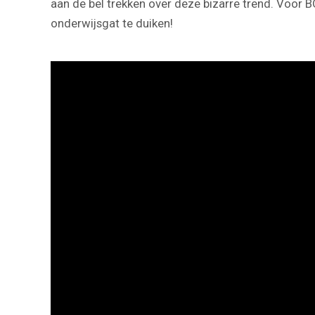
aan de bel trekken over deze bizarre trend. Voor B
onderwijsgat te duiken!