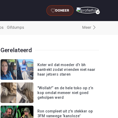
DONEER
Meer
ps
Gifdumps
Gerelateerd
Koter wil dat moeder d'r bh
aantrekt zodat vrienden niet naar
haar jetsers staren
"Wollah!” en de hele toko op z’n
kop omdat meneer niet goed
geholpen werd
Ron compleet uit z'n stekker op
3FM vanwege 'kansloze'