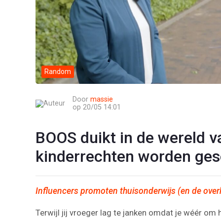
Random
Door
massie
op 20/05 14:01
BOOS duikt in de wereld v
kinderrechten worden ge
Influencers promoten thuisonderwijs (en de overh
Terwijl jij vroeger lag te janken omdat je wéér om