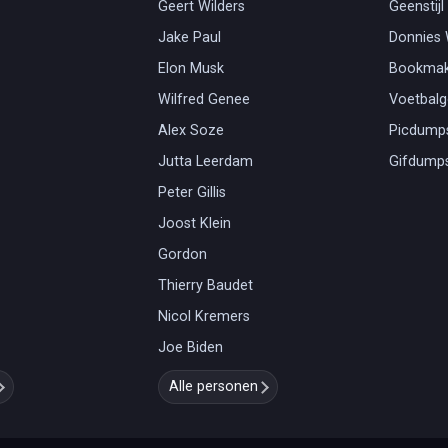
Geert Wilders
Geenstijl
Jake Paul
Donnies
Elon Musk
Bookmak
Wilfred Genee
Voetbal
Alex Soze
Picdump
Jutta Leerdam
Gifdump
Peter Gillis
Joost Klein
Gordon
Thierry Baudet
Nicol Kremers
Joe Biden
Alle personen