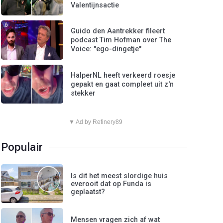
Valentijnsactie
Guido den Aantrekker fileert
podcast Tim Hofman over The
Voice: "ego-dingetje"
HalperNL heeft verkeerd roesje
gepakt en gaat compleet uit z'n
stekker
▼ Ad by Refinery89
Populair
Is dit het meest slordige huis
everooit dat op Funda is
geplaatst?
Mensen vragen zich af wat