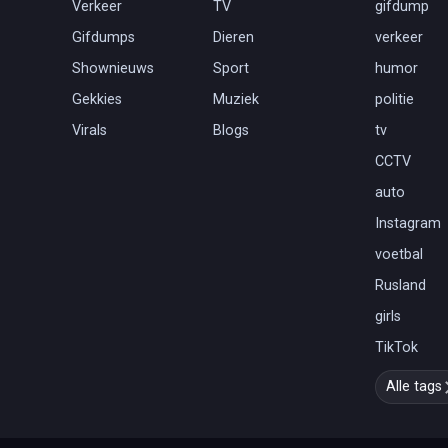
Verkeer
TV
gifdump
Gifdumps
Dieren
verkeer
Shownieuws
Sport
humor
Gekkies
Muziek
politie
Virals
Blogs
tv
CCTV
auto
Instagram
voetbal
Rusland
girls
TikTok
Alle tags