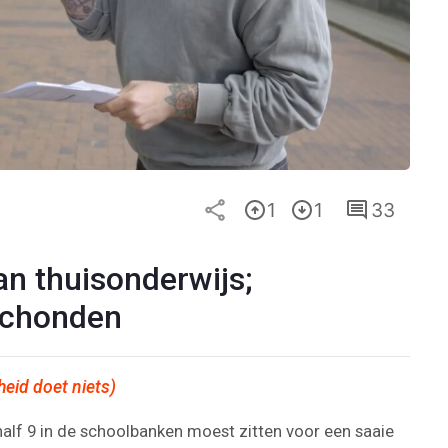
1
1
33
an thuisonderwijs;
schonden
eid doet niets)
 half 9 in de schoolbanken moest zitten voor een saaie