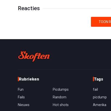
Reacties
TOON R
Rubrieken
Tags
Fun
Picdumps
fail
Fails
Random
picdump
Nieuws
Hot shots
Amerika