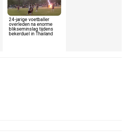
24-jarige voetballer
Zes vrouwelijke
overleden na enorme
nachtegaaltjes doen een
blikseminslag tijdens
bijzondere
bekerduel in Thailand
mannenimitatie op het
podium