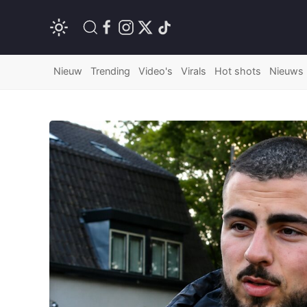
Nieuw
Trending
Video's
Virals
Hot shots
Nieuws