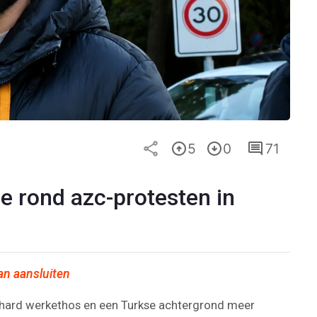
5
0
71
e rond azc-protesten in
an aansluiten
ihard werkethos en een Turkse achtergrond meer