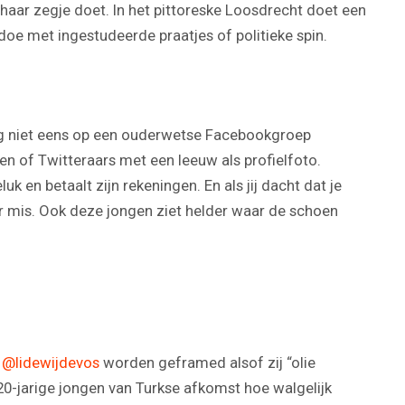
haar zegje doet. In het pittoreske Loosdrecht doet een
edoe met ingestudeerde praatjes of politieke spin.
 nog niet eens op een ouderwetse Facebookgroep
of Twitteraars met een leeuw als profielfoto.
k en betaalt zijn rekeningen. En als jij dacht dat je
 mis. Ook deze jongen ziet helder waar de schoen
n
@lidewijdevos
worden geframed alsof zij “olie
 20-jarige jongen van Turkse afkomst hoe walgelijk