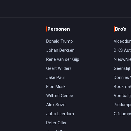
Personen
Bro's
Donald Trump
Videodu
Johan Derksen
DIKS Aut
René van der Gijp
NieuwNi
Geert Wilders
Geenstijl
Jake Paul
Donnies
Elon Musk
Bookmak
Wilfred Genee
Voetbal
Alex Soze
Picdump
Jutta Leerdam
Gifdump
Peter Gillis