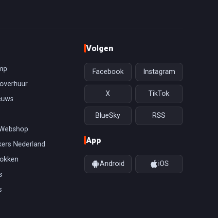
Volgen
mp
Facebook
Instagram
overhuur
X
TikTok
euws
BlueSky
RSS
 Webshop
App
ers Nederland
gokken
Android
iOS
s
s