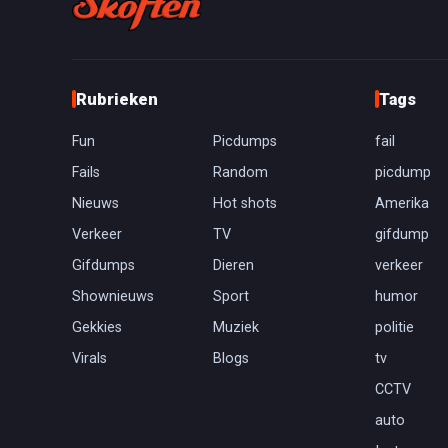
Rubrieken
Tags
Fun
Picdumps
fail
Fails
Random
picdump
Nieuws
Hot shots
Amerika
Verkeer
TV
gifdump
Gifdumps
Dieren
verkeer
Shownieuws
Sport
humor
Gekkies
Muziek
politie
Virals
Blogs
tv
CCTV
auto