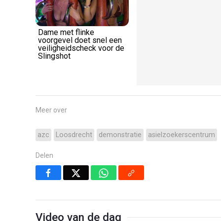
Dame met flinke
Goedemorgen: deze
voorgevel doet snel een
keukenprinses in bikini
veiligheidscheck voor de
weet wel hoe je een
Slingshot
maaltje maakt
Meer over
azc
Loosdrecht
demonstratie
asielzoekerscentrum
Delen
Video van de dag