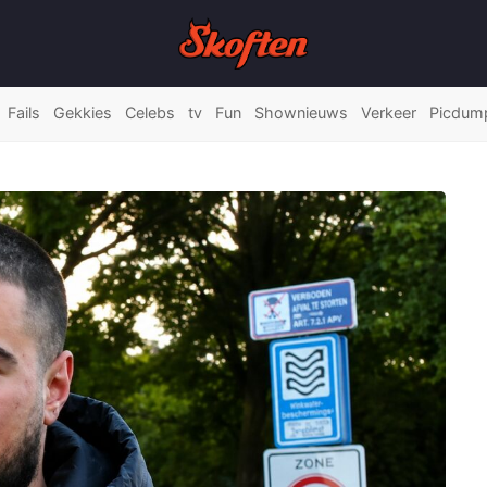
Fails
Gekkies
Celebs
tv
Fun
Shownieuws
Verkeer
Picdum