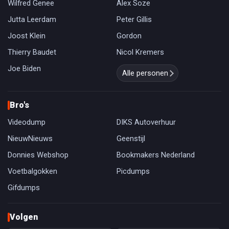
Wilfred Genee
Alex Soze
Jutta Leerdam
Peter Gillis
Joost Klein
Gordon
Thierry Baudet
Nicol Kremers
Joe Biden
Alle personen
Bro's
Videodump
DIKS Autoverhuur
NieuwNieuws
Geenstijl
Donnies Webshop
Bookmakers Nederland
Voetbalgokken
Picdumps
Gifdumps
Volgen