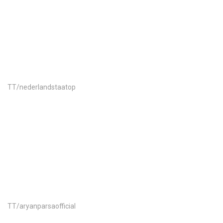
Play
Video
TT/nederlandstaatop
Play
Video
TT/aryanparsaofficial