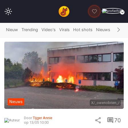
DONEER
Nieuw
Trending
Video's
Virals
Hot shots
Nieuws
Fails
G
Nieuws
X/_owenobrien_/
Door
Tijger Annie
70
op 13/05 10:00