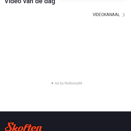
Video van de dag
VIDEOKANAAL
▼ Ad by Refinery89