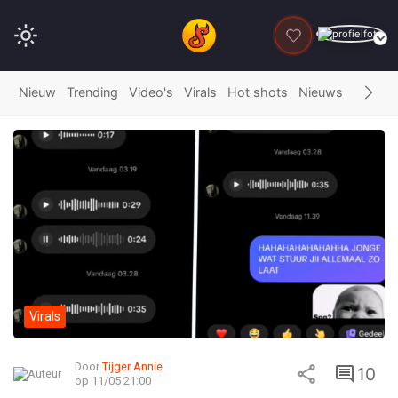
DONEER
Nieuw
Trending
Video's
Virals
Hot shots
Nieuws
Fails
G
Virals
Door
Tijger Annie
10
op 11/05 21:00