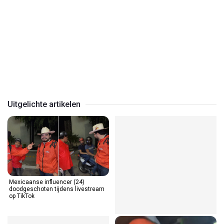
Play
Video
Uitgelichte artikelen
Mexicaanse influencer (24)
Goedemorgen: We beginnen
doodgeschoten tijdens livestream
vandaag met een lekker stevig
op TikTok
ontbijtje