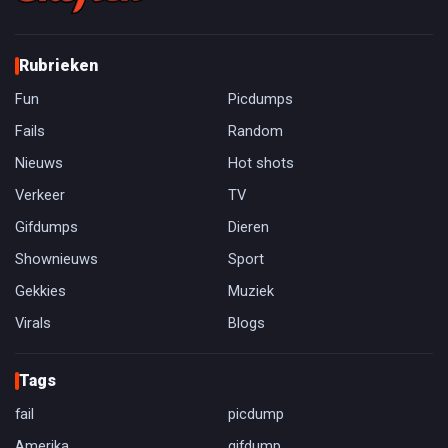
Rubrieken
Fun
Picdumps
Fails
Random
Nieuws
Hot shots
Verkeer
TV
Gifdumps
Dieren
Shownieuws
Sport
Gekkies
Muziek
Virals
Blogs
Tags
fail
picdump
Amerika
gifdump