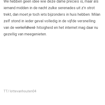
We hebben geen idee wie deze dame precies is, maar als
iemand midden in de nacht zulke serenades uit z’n strot
trekt, dan moet je toch iets bijzonders in huis hebben. Milan
zelf stond in ieder geval volledig in de vijfde versnelling
van de
verliefdheid
hitsigheid en het internet mag daar nu
gezellig van meegenieten.
Play
Video
TT/ lottevanhouten04