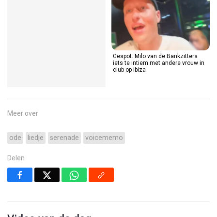
Als je per ongeluk aan Sylvie Meis
Gespot: Milo van de Bankzitters
vraagt hoe haar vakantie is
iets te intiem met andere vrouw in
geweest
club op Ibiza
Meer over
ode
liedje
serenade
voicememo
Delen