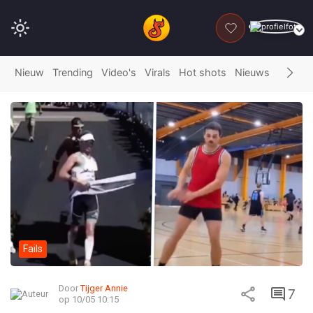
DONEER
Nieuw
Trending
Video's
Virals
Hot shots
Nieuws
Fails
G
Fails
Door
Tijger Annie
7
op 10/05 10:15