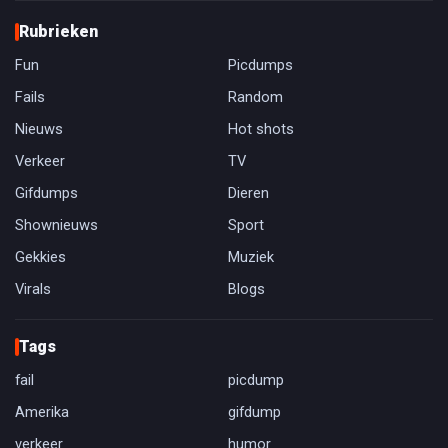
Rubrieken
Fun
Picdumps
Fails
Random
Nieuws
Hot shots
Verkeer
TV
Gifdumps
Dieren
Shownieuws
Sport
Gekkies
Muziek
Virals
Blogs
Tags
fail
picdump
Amerika
gifdump
verkeer
humor