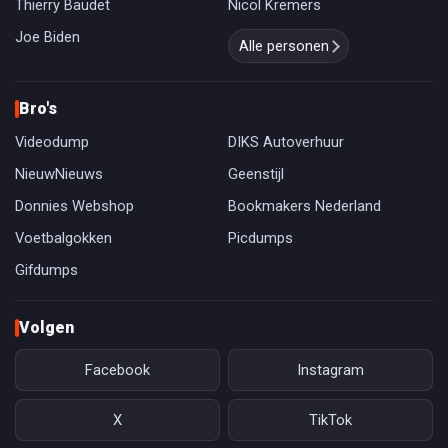
Thierry Baudet
Nicol Kremers
Joe Biden
Alle personen
Bro's
Videodump
DIKS Autoverhuur
NieuwNieuws
Geenstijl
Donnies Webshop
Bookmakers Nederland
Voetbalgokken
Picdumps
Gifdumps
Volgen
Facebook
Instagram
X
TikTok