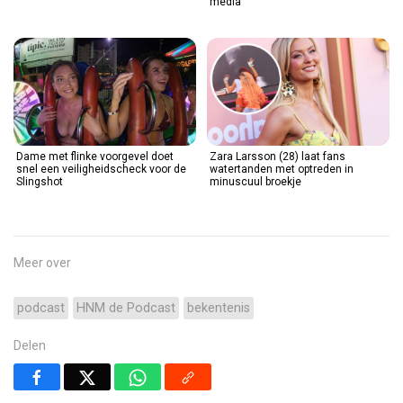
media
Dame met flinke voorgevel doet
Zara Larsson (28) laat fans
snel een veiligheidscheck voor de
watertanden met optreden in
Slingshot
minuscuul broekje
Meer over
podcast
HNM de Podcast
bekentenis
Delen