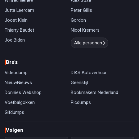
Wilfred Genee
Alex Soze
Jutta Leerdam
Peter Gillis
Joost Klein
Gordon
Thierry Baudet
Nicol Kremers
Joe Biden
Alle personen
Bro's
Videodump
DIKS Autoverhuur
NieuwNieuws
Geenstijl
Donnies Webshop
Bookmakers Nederland
Voetbalgokken
Picdumps
Gifdumps
Volgen