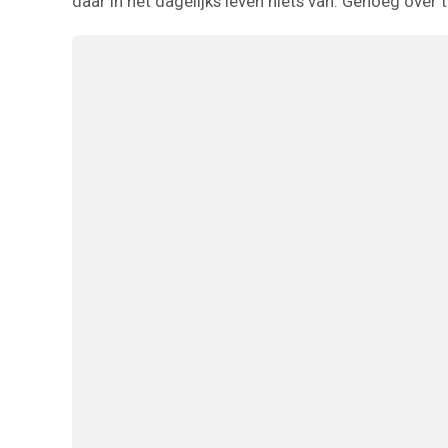
daar in het dagelijks leven niets van. Genoeg over t
8
1
0
0
7
0
6
1
0
4
1
0