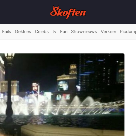
Fails
Gekkies
Celebs
tv
Fun
Shownieuws
Verkeer
Picdum