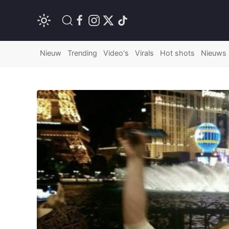
Nieuw
Trending
Video's
Virals
Hot shots
Nieuws