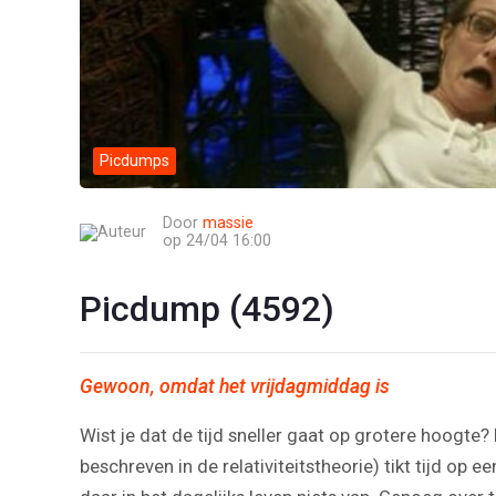
Picdumps
Door
massie
op 24/04 16:00
Picdump (4592)
Gewoon, omdat het vrijdagmiddag is
Wist je dat de tijd sneller gaat op grotere hoogte?
beschreven in de relativiteitstheorie) tikt tijd op e