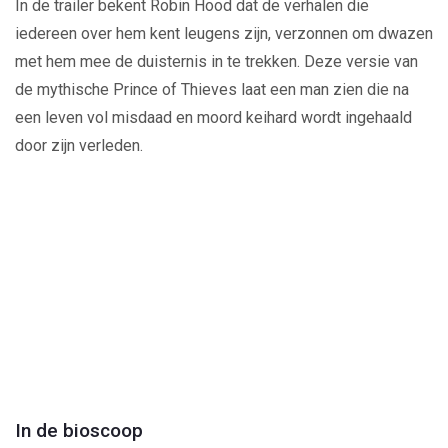
In de trailer bekent Robin Hood dat de verhalen die
iedereen over hem kent leugens zijn, verzonnen om dwazen
met hem mee de duisternis in te trekken. Deze versie van
de mythische Prince of Thieves laat een man zien die na
een leven vol misdaad en moord keihard wordt ingehaald
door zijn verleden.
Mute
Loaded
:
In de bioscoop
100.00%