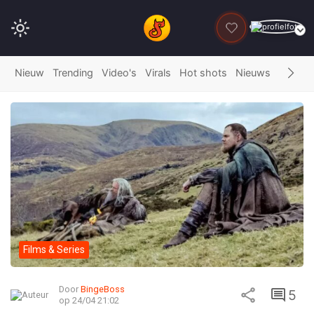
DONEER
Nieuw
Trending
Video's
Virals
Hot shots
Nieuws
Fails
G
Films & Series
Door
BingeBoss
5
op 24/04 21:02