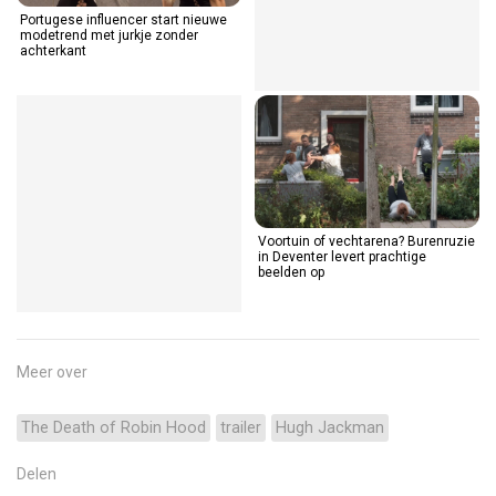
Portugese influencer start nieuwe
Muggen irritant? Deze anti-
modetrend met jurkje zonder
muggenlaser knalt ze direct uit de
achterkant
lucht!
Binnenkijken bij het meest foute
Voortuin of vechtarena? Burenruzie
gouden paleisje van het internet
in Deventer levert prachtige
beelden op
Meer over
The Death of Robin Hood
trailer
Hugh Jackman
Delen