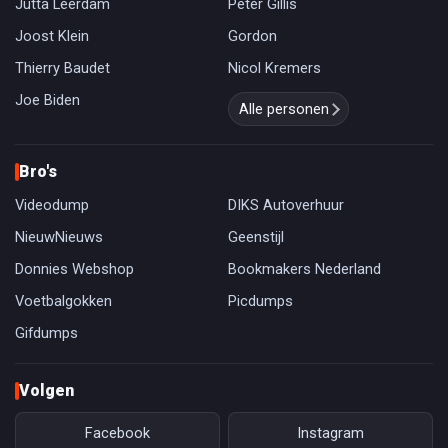
Jutta Leerdam
Peter Gillis
Joost Klein
Gordon
Thierry Baudet
Nicol Kremers
Joe Biden
Alle personen
Bro's
Videodump
DIKS Autoverhuur
NieuwNieuws
Geenstijl
Donnies Webshop
Bookmakers Nederland
Voetbalgokken
Picdumps
Gifdumps
Volgen
Facebook
Instagram