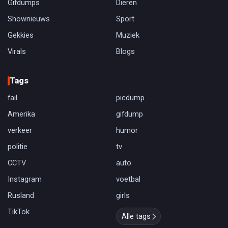
Gifdumps
Dieren
Shownieuws
Sport
Gekkies
Muziek
Virals
Blogs
Tags
fail
picdump
Amerika
gifdump
verkeer
humor
politie
tv
CCTV
auto
Instagram
voetbal
Rusland
girls
TikTok
Alle tags