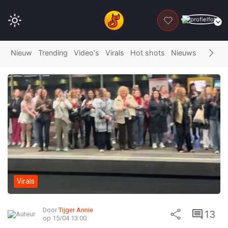
DONEER
Nieuw
Trending
Video's
Virals
Hot shots
Nieuws
Fails
G
Virals
Door
Tijger Annie
13
op 15/04 13:00