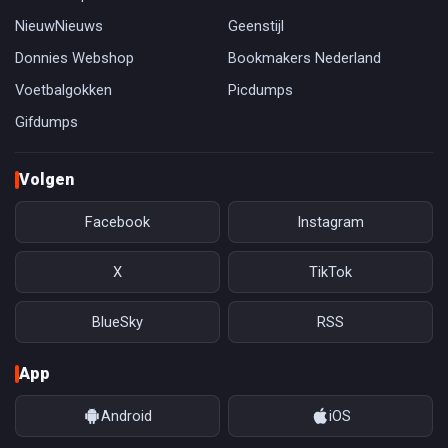
NieuwNieuws
Geenstijl
Donnies Webshop
Bookmakers Nederland
Voetbalgokken
Picdumps
Gifdumps
Volgen
Facebook
Instagram
X
TikTok
BlueSky
RSS
App
Android
iOS