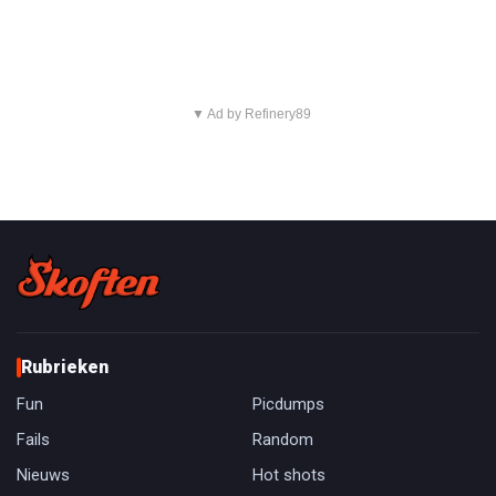
▼ Ad by Refinery89
Rubrieken
Fun
Picdumps
Fails
Random
Nieuws
Hot shots