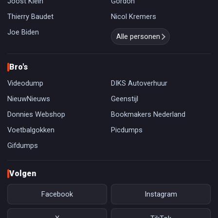
Joost Klein
Gordon
Thierry Baudet
Nicol Kremers
Joe Biden
Alle personen
Bro's
Videodump
DIKS Autoverhuur
NieuwNieuws
Geenstijl
Donnies Webshop
Bookmakers Nederland
Voetbalgokken
Picdumps
Gifdumps
Volgen
Facebook
Instagram