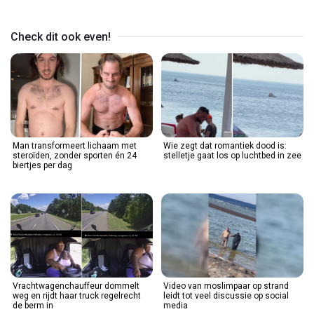
Video
Check dit ook even!
Man transformeert lichaam met
Wie zegt dat romantiek dood is:
steroïden, zonder sporten én 24
stelletje gaat los op luchtbed in zee
biertjes per dag
Vrachtwagenchauffeur dommelt
Video van moslimpaar op strand
weg en rijdt haar truck regelrecht
leidt tot veel discussie op social
de berm in
media