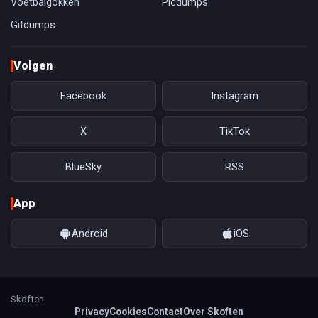
Voetbalgokken
Picdumps
Gifdumps
Volgen
Facebook
Instagram
X
TikTok
BlueSky
RSS
App
Android
iOS
Skoften
Privacy
Cookies
Contact
Over Skoften