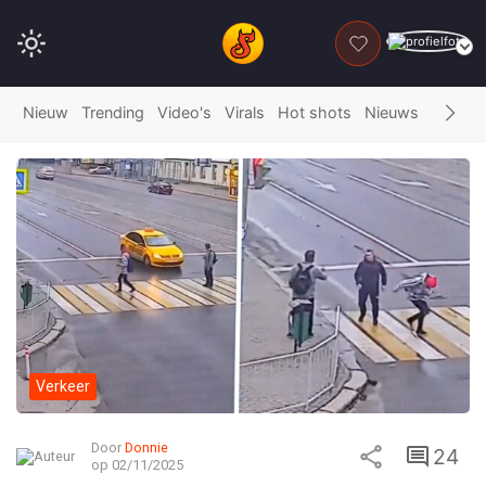
DONEER
Nieuw
Trending
Video's
Virals
Hot shots
Nieuws
Fails
G
Verkeer
Door
Donnie
24
op 02/11/2025