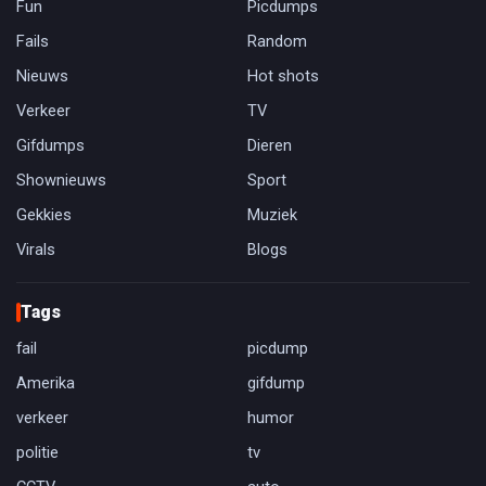
Fun
Picdumps
Fails
Random
Nieuws
Hot shots
Verkeer
TV
Gifdumps
Dieren
Shownieuws
Sport
Gekkies
Muziek
Virals
Blogs
Tags
fail
picdump
Amerika
gifdump
verkeer
humor
politie
tv