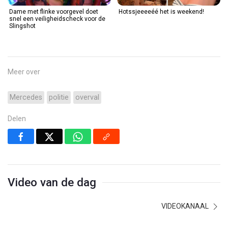
Dame met flinke voorgevel doet
Hotssjeeeeéé het is weekend!
snel een veiligheidscheck voor de
Slingshot
Meer over
Mercedes
politie
overval
Delen
Video van de dag
VIDEOKANAAL