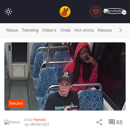
DONEER
Nieuw
Trending
Video's
Virals
Hot shots
Nieuws
Fails
G
Nieuws
Door
Pamela
48
op 08/09/2025