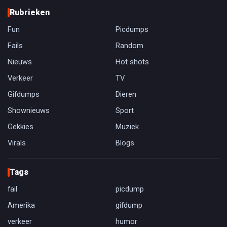
Rubrieken
Fun
Picdumps
Fails
Random
Nieuws
Hot shots
Verkeer
TV
Gifdumps
Dieren
Shownieuws
Sport
Gekkies
Muziek
Virals
Blogs
Tags
fail
picdump
Amerika
gifdump
verkeer
humor