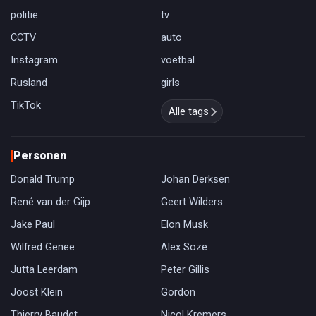
politie
tv
CCTV
auto
Instagram
voetbal
Rusland
girls
TikTok
Alle tags
Personen
Donald Trump
Johan Derksen
René van der Gijp
Geert Wilders
Jake Paul
Elon Musk
Wilfred Genee
Alex Soze
Jutta Leerdam
Peter Gillis
Joost Klein
Gordon
Thierry Baudet
Nicol Kremers