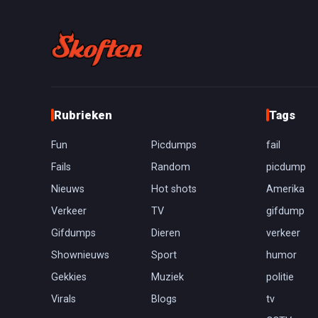
Rubrieken
Tags
Fun
Picdumps
fail
Fails
Random
picdump
Nieuws
Hot shots
Amerika
Verkeer
TV
gifdump
Gifdumps
Dieren
verkeer
Shownieuws
Sport
humor
Gekkies
Muziek
politie
Virals
Blogs
tv