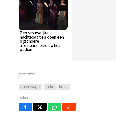
Zes vrouwelijke
Hotssjeeeeéé het is
nachtegaaltjes doen een
weekend!
bijzondere
mannenimitatie op het
podium
Meer over
vrachtwagen
Turkije
brand
Delen