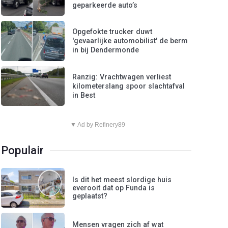
geparkeerde auto’s
Opgefokte trucker duwt
'gevaarlijke automobilist' de berm
in bij Dendermonde
Ranzig: Vrachtwagen verliest
kilometerslang spoor slachtafval
in Best
▼ Ad by Refinery89
Populair
Is dit het meest slordige huis
everooit dat op Funda is
geplaatst?
Mensen vragen zich af wat