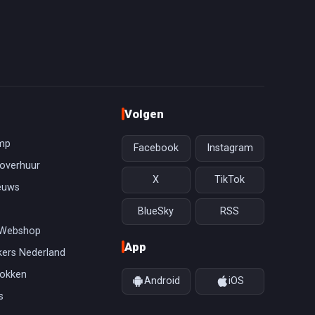
Volgen
mp
Facebook
Instagram
overhuur
X
TikTok
euws
BlueSky
RSS
 Webshop
App
ers Nederland
gokken
Android
iOS
s