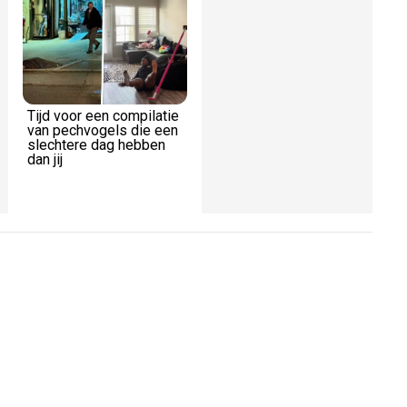
Video
Tijd voor een compilatie
BUSTED! Tinder-dates
van pechvogels die een
controleren elkaar nog
slechtere dag hebben
even voor ze aanbellen
dan jij