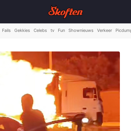
Fails
Gekkies
Celebs
tv
Fun
Shownieuws
Verkeer
Picdum