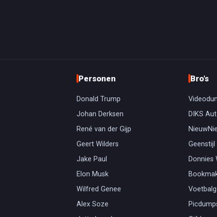
Personen
Bro's
Donald Trump
Videodu
Johan Derksen
DIKS Aut
René van der Gijp
NieuwNi
Geert Wilders
Geenstijl
Jake Paul
Donnies
Elon Musk
Bookmak
Wilfred Genee
Voetbal
Alex Soze
Picdump