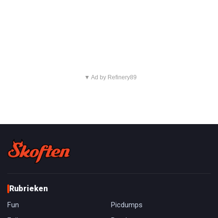
▼ Ad by Refinery89
Rubrieken
Fun
Picdumps