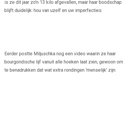
is ze dit jaar zo’n 13 kilo afgevallen, maar haar boodschap
blijft duidelijk: hou van uzelf en uw imperfecties.
IG/@miljuschka
IG/@miljuschka
IG/@miljuschka
IG/@miljuschka
IG/@miljuschka
IG/@miljuschka
IG/@miljuschka
IG/@miljuschka
Eerder postte Miljuschka nog een video waarin ze haar
bourgondische lijf vanuit alle hoeken laat zien, gewoon om
te benadrukken dat wat extra rondingen 'menselijk' zijn:
Play