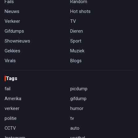
Fails
Random
Nieuws
Hot shots
Verkeer
TV
Gifdumps
Dieren
Shownieuws
Sport
Gekkies
Muziek
Virals
Blogs
Tags
fail
picdump
Amerika
gifdump
verkeer
humor
politie
tv
CCTV
auto