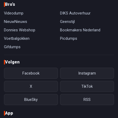
Bro's
Videodump
DIKS Autoverhuur
NieuwNieuws
Geenstijl
Donnies Webshop
Bookmakers Nederland
Voetbalgokken
Picdumps
Gifdumps
Volgen
Facebook
Instagram
X
TikTok
BlueSky
RSS
App