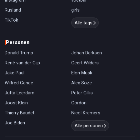
Instagram
voetbal
Rusland
girls
TikTok
Alle tags
Personen
Donald Trump
Johan Derksen
René van der Gijp
Geert Wilders
Jake Paul
Elon Musk
Wilfred Genee
Alex Soze
Jutta Leerdam
Peter Gillis
Joost Klein
Gordon
Thierry Baudet
Nicol Kremers
Joe Biden
Alle personen