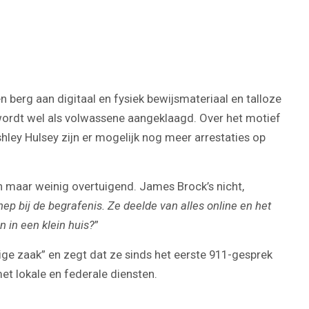
Play
Video
n berg aan digitaal en fysiek bewijsmateriaal en talloze
r wordt wel als volwassene aangeklaagd. Over het motief
ley Hulsey zijn er mogelijk nog meer arrestaties op
 maar weinig overtuigend. James Brock’s nicht,
nep bij de begrafenis. Ze deelde van alles online en het
 in een klein huis?
”
vige zaak” en zegt dat ze sinds het eerste 911-gesprek
 lokale en federale diensten.