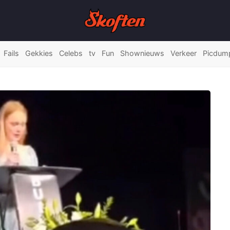
Fails
Gekkies
Celebs
tv
Fun
Shownieuws
Verkeer
Picdum