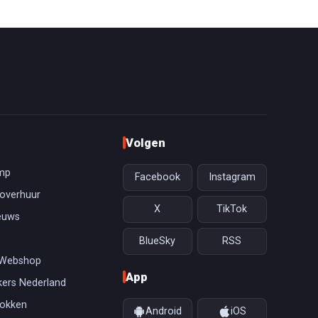
Volgen
mp
Facebook
Instagram
overhuur
X
TikTok
euws
BlueSky
RSS
 Webshop
App
ers Nederland
gokken
Android
iOS