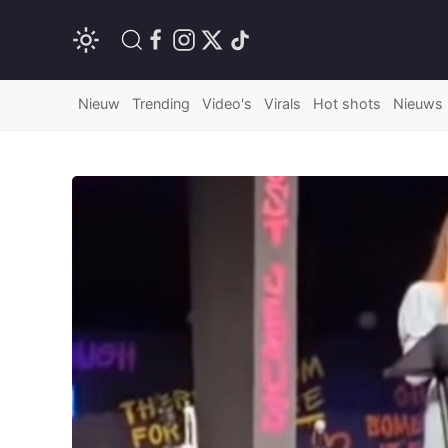
Nieuw
Trending
Video's
Virals
Hot shots
Nieuws