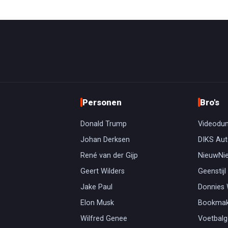
Personen
Bro's
Donald Trump
Videodu
Johan Derksen
DIKS Aut
René van der Gijp
NieuwNi
Geert Wilders
Geenstijl
Jake Paul
Donnies
Elon Musk
Bookmak
Wilfred Genee
Voetbal