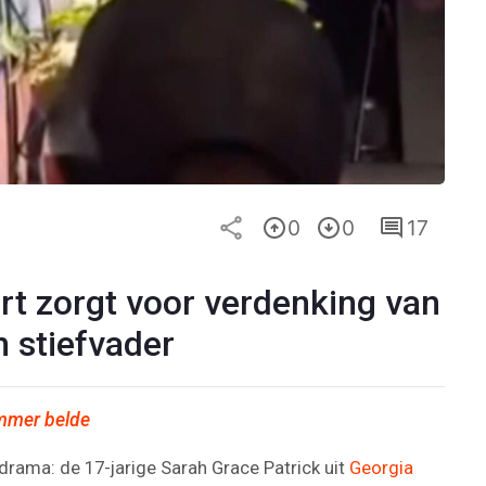
0
0
17
art zorgt voor verdenking van
 stiefvader
ummer belde
edrama: de 17-jarige Sarah Grace Patrick uit
Georgia