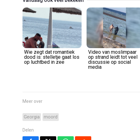
Vandaag ook veel bekeken
Wie zegt dat romantiek
Video van moslimpaar
dood is: stelletje gaat los
op strand leidt tot veel
op luchtbed in zee
discussie op social
media
Meer over
Georgia
moord
Delen