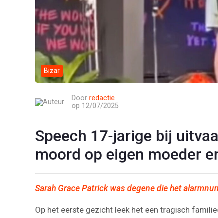
Bizar
Door
redactie
op 12/07/2025
Speech 17-jarige bij uitva
moord op eigen moeder en
Sarah Grace Patrick was degene die het alarmn
Op het eerste gezicht leek het een tragisch famili