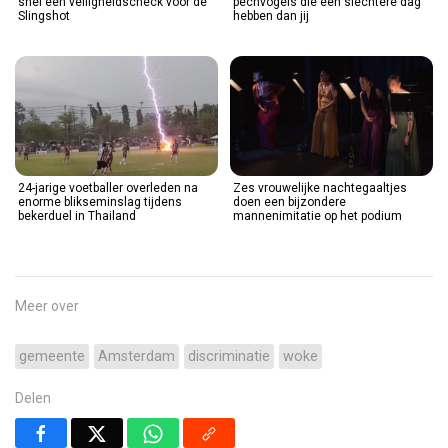
snel een veiligheidscheck voor de
pechvogels die een slechtere dag
Slingshot
hebben dan jij
24-jarige voetballer overleden na
Zes vrouwelijke nachtegaaltjes
enorme blikseminslag tijdens
doen een bijzondere
bekerduel in Thailand
mannenimitatie op het podium
Meer over
gemeente
Amsterdam
discriminatie
woke
Delen