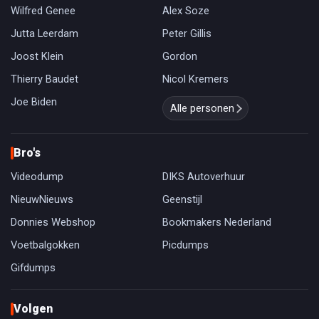
Wilfred Genee
Alex Soze
Jutta Leerdam
Peter Gillis
Joost Klein
Gordon
Thierry Baudet
Nicol Kremers
Joe Biden
Alle personen
Bro's
Videodump
DIKS Autoverhuur
NieuwNieuws
Geenstijl
Donnies Webshop
Bookmakers Nederland
Voetbalgokken
Picdumps
Gifdumps
Volgen