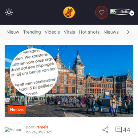
DONEER
Nieuw
Trending
Video's
Virals
Hot shots
Nieuws
Fails
G
Nieuws
Door
Pamela
44
op 20/05/2025