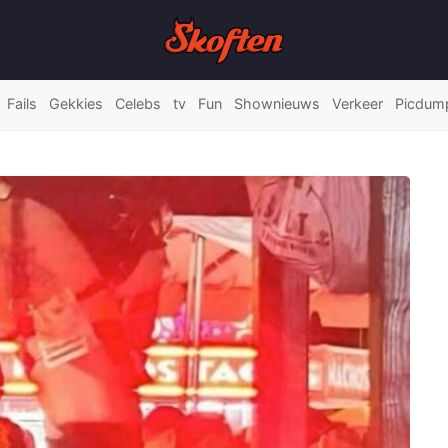
Fails
Gekkies
Celebs
tv
Fun
Shownieuws
Verkeer
Picdum