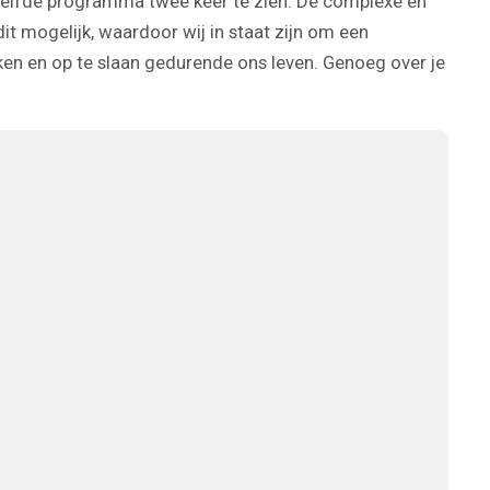
tzelfde programma twee keer te zien. De complexe en
t mogelijk, waardoor wij in staat zijn om een
en en op te slaan gedurende ons leven. Genoeg over je
#36
#37
#38