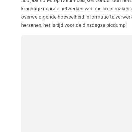
300 jaar non-stop tv kunt bekijken zonder ooit he
krachtige neurale netwerken van ons brein maken di
overweldigende hoeveelheid informatie te verwerk
hersenen, het is tijd voor de dinsdagse picdump!
12
0
1
9
0
0
14
0
0