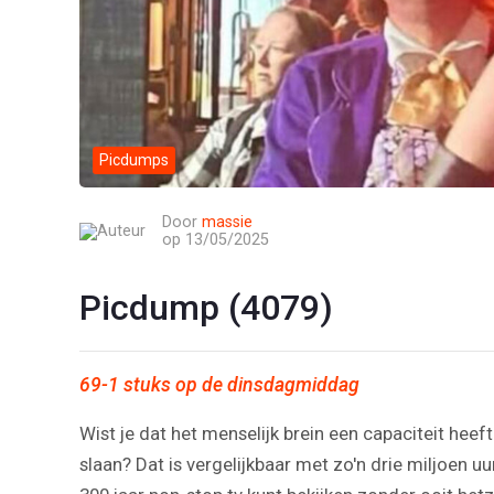
Picdumps
Door
massie
op 13/05/2025
Picdump (4079)
69-1 stuks op de dinsdagmiddag
Wist je dat het menselijk brein een capaciteit hee
slaan? Dat is vergelijkbaar met zo'n drie miljoen u