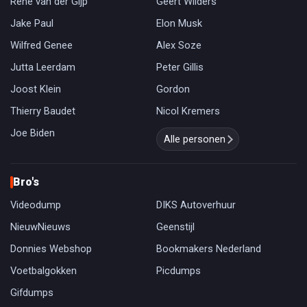
René van der Gijp
Geert Wilders
Jake Paul
Elon Musk
Wilfred Genee
Alex Soze
Jutta Leerdam
Peter Gillis
Joost Klein
Gordon
Thierry Baudet
Nicol Kremers
Joe Biden
Alle personen
Bro's
Videodump
DIKS Autoverhuur
NieuwNieuws
Geenstijl
Donnies Webshop
Bookmakers Nederland
Voetbalgokken
Picdumps
Gifdumps