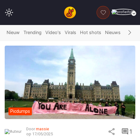
DONEER
Nieuw
Trending
Video's
Virals
Hot shots
Nieuws
Fails
G
Picdumps
Door
massie
1
op 17/05/2025