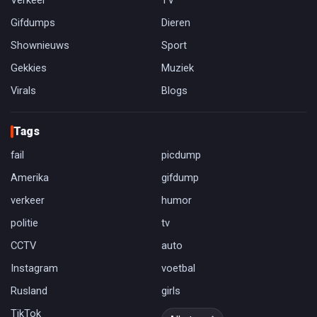
Verkeer
TV
Gifdumps
Dieren
Shownieuws
Sport
Gekkies
Muziek
Virals
Blogs
Tags
fail
picdump
Amerika
gifdump
verkeer
humor
politie
tv
CCTV
auto
Instagram
voetbal
Rusland
girls
TikTok