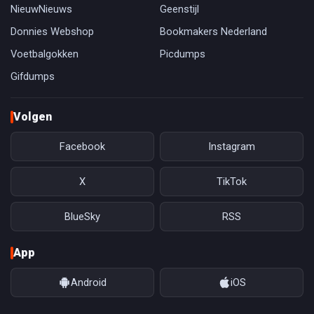
NieuwNieuws
Geenstijl
Donnies Webshop
Bookmakers Nederland
Voetbalgokken
Picdumps
Gifdumps
Volgen
Facebook
Instagram
X
TikTok
BlueSky
RSS
App
Android
iOS