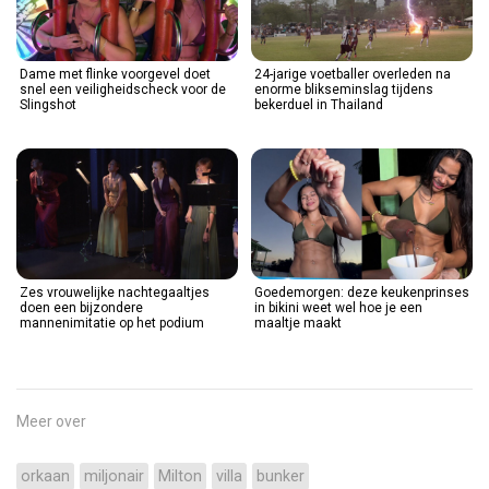
Dame met flinke voorgevel doet
24-jarige voetballer overleden na
snel een veiligheidscheck voor de
enorme blikseminslag tijdens
Slingshot
bekerduel in Thailand
Zes vrouwelijke nachtegaaltjes
Goedemorgen: deze keukenprinses
doen een bijzondere
in bikini weet wel hoe je een
mannenimitatie op het podium
maaltje maakt
Meer over
orkaan
miljonair
Milton
villa
bunker