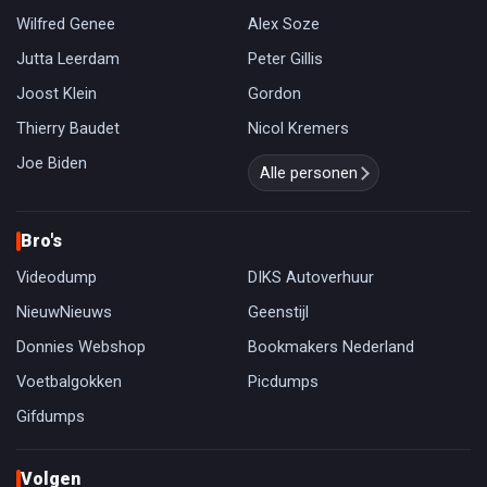
Wilfred Genee
Alex Soze
Jutta Leerdam
Peter Gillis
Joost Klein
Gordon
Thierry Baudet
Nicol Kremers
Joe Biden
Alle personen
Bro's
Videodump
DIKS Autoverhuur
NieuwNieuws
Geenstijl
Donnies Webshop
Bookmakers Nederland
Voetbalgokken
Picdumps
Gifdumps
Volgen