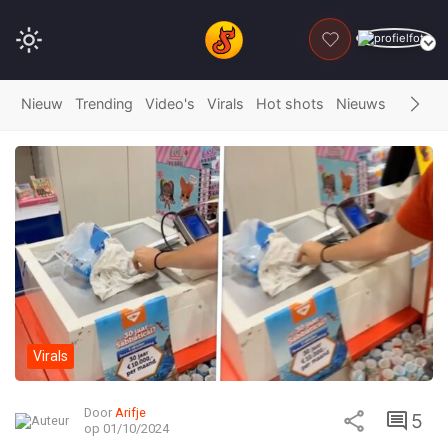
DONEER
Nieuw
Trending
Video's
Virals
Hot shots
Nieuws
Fails
G
Virals
Door
Arifje
5
op 01/10/2024