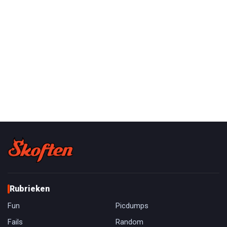
Rubrieken
Fun
Picdumps
Fails
Random