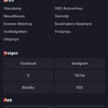
Bro's
Videodump
DIKS Autoverhuur
NieuwNieuws
Geenstijl
Donnies Webshop
Bookmakers Nederland
Voetbalgokken
Picdumps
Gifdumps
Volgen
Facebook
Instagram
X
TikTok
BlueSky
RSS
App