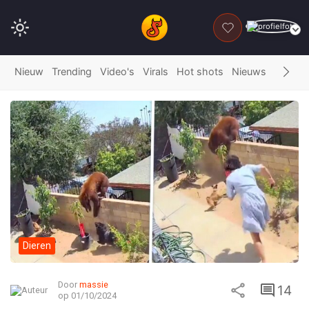
DONEER
Nieuw
Trending
Video's
Virals
Hot shots
Nieuws
Fails
G
Dieren
Door
massie
14
op 01/10/2024