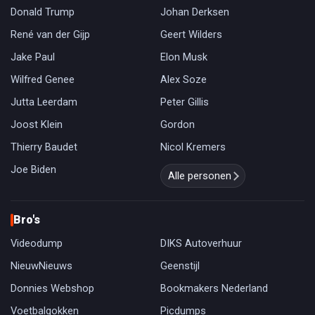
Donald Trump
Johan Derksen
René van der Gijp
Geert Wilders
Jake Paul
Elon Musk
Wilfred Genee
Alex Soze
Jutta Leerdam
Peter Gillis
Joost Klein
Gordon
Thierry Baudet
Nicol Kremers
Joe Biden
Alle personen
Bro's
Videodump
DIKS Autoverhuur
NieuwNieuws
Geenstijl
Donnies Webshop
Bookmakers Nederland
Voetbalgokken
Picdumps