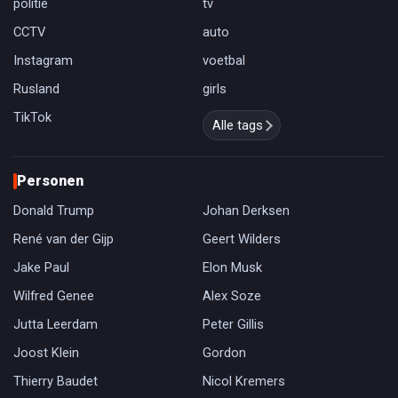
politie
tv
CCTV
auto
Instagram
voetbal
Rusland
girls
TikTok
Alle tags
Personen
Donald Trump
Johan Derksen
René van der Gijp
Geert Wilders
Jake Paul
Elon Musk
Wilfred Genee
Alex Soze
Jutta Leerdam
Peter Gillis
Joost Klein
Gordon
Thierry Baudet
Nicol Kremers