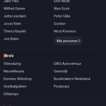
Jake Paul
Elon Musk
Wilfred Genee
Alex Soze
Jutta Leerdam
Peter Gillis
Joost Klein
Gordon
Thierry Baudet
Nicol Kremers
Joe Biden
Alle personen
Bro's
Videodump
DIKS Autoverhuur
NieuwNieuws
Geenstijl
Donnies Webshop
Bookmakers Nederland
Voetbalgokken
Picdumps
Gifdumps