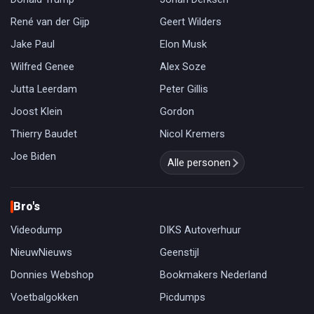
René van der Gijp
Geert Wilders
Jake Paul
Elon Musk
Wilfred Genee
Alex Soze
Jutta Leerdam
Peter Gillis
Joost Klein
Gordon
Thierry Baudet
Nicol Kremers
Joe Biden
Alle personen
Bro's
Videodump
DIKS Autoverhuur
NieuwNieuws
Geenstijl
Donnies Webshop
Bookmakers Nederland
Voetbalgokken
Picdumps