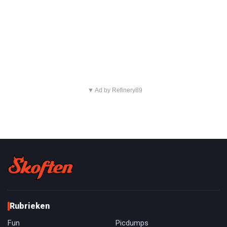
▼ Ad by Refinery89
Rubrieken
Fun
Picdumps