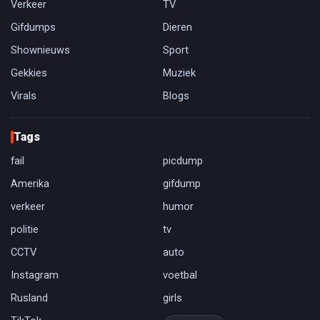
Verkeer
TV
Gifdumps
Dieren
Shownieuws
Sport
Gekkies
Muziek
Virals
Blogs
Tags
fail
picdump
Amerika
gifdump
verkeer
humor
politie
tv
CCTV
auto
Instagram
voetbal
Rusland
girls