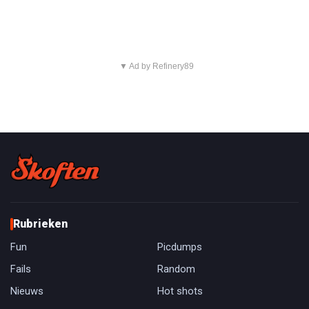
▼ Ad by Refinery89
Rubrieken
Fun
Picdumps
Fails
Random
Nieuws
Hot shots