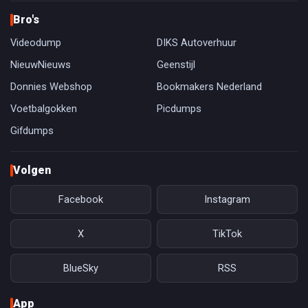
Bro's
Videodump
DIKS Autoverhuur
NieuwNieuws
Geenstijl
Donnies Webshop
Bookmakers Nederland
Voetbalgokken
Picdumps
Gifdumps
Volgen
Facebook
Instagram
X
TikTok
BlueSky
RSS
App