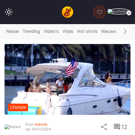
DONEER
Nieuw
Trending
Video's
Virals
Hot shots
Nieuws
Fails
G
Lifestyle
Door
massie
12
op 16/01/2024