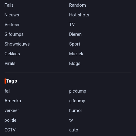
Fails
Random
Nieuws
Hot shots
Verkeer
TV
Gifdumps
Dieren
Shownieuws
Sport
Gekkies
Muziek
Virals
Blogs
Tags
fail
picdump
Amerika
gifdump
verkeer
humor
politie
tv
CCTV
auto